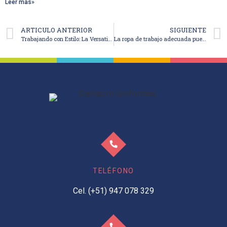
Leer más»
ARTICULO ANTERIOR
SIGUIENTE
Trabajando con Estilo: La Versatilidad del Denim en el Mundo Empresarial
La ropa de trabajo adecuada puede ayudar a prevenir el “estrés por frío”
TELÉFONO
Cel. (+51) 947 078 329